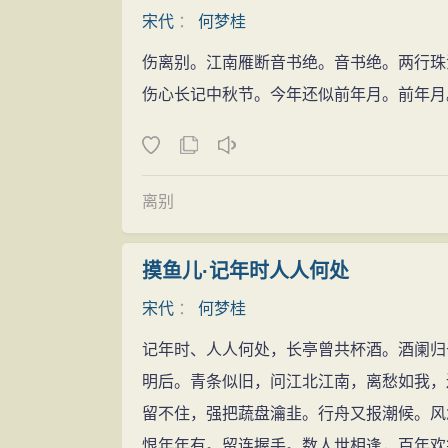
宋代
：
何梦桂
伤离别。江南雁断音书绝。音书绝。两行珠
伤心长记中秋节。今年还似前年月。前年月
离别
摸鱼儿·记年时人人何处
宋代
：
何梦桂
记年时、人人何处，长亭曾共杯酒。酒阑归
明后。青条似旧，问江北江南，离愁如我，
留不住，强把蔬盘瀹韭。行舟又报潮候。风
恨年年有。留连握手。数人世相逢，百年欢