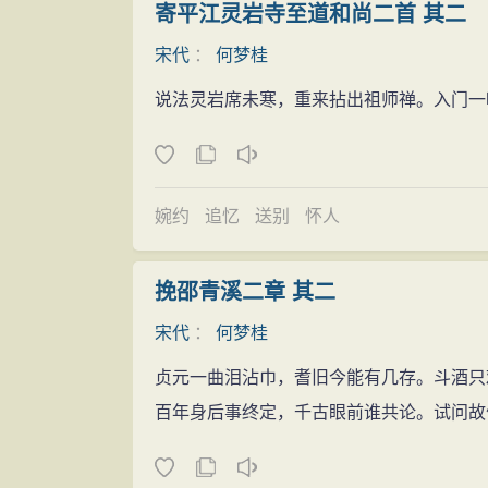
寄平江灵岩寺至道和尚二首 其二
宋代
：
何梦桂
说法灵岩席未寒，重来拈出祖师禅。入门一
婉约
追忆
送别
怀人
挽邵青溪二章 其二
宋代
：
何梦桂
贞元一曲泪沾巾，耆旧今能有几存。斗酒只
百年身后事终定，千古眼前谁共论。试问故