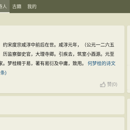
诗人
古籍
我的
，约宋度宗咸淳中前后在世。咸淳元年，（公元一二六五
，历监察御史官，大理寺卿。引疾去，筑室小酉源。元至
家。梦桂精于易，著有易衍及中庸，致用。
何梦桂的诗文
条)
赞
(
0)