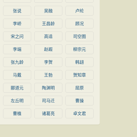
张说
吴融
卢纶
李峤
王昌龄
顾况
宋之问
高适
司空图
李端
赵嘏
柳宗元
张九龄
李贺
韩翃
马戴
王勃
贺知章
郦道元
陶渊明
屈原
左丘明
司马迁
曹操
曹植
诸葛亮
卓文君