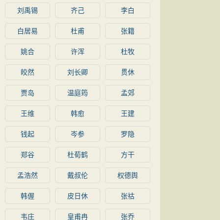
刘禹锡
齐己
李白
白居易
杜甫
张籍
姚合
许浑
杜牧
皎然
刘长卿
贯休
贾岛
温庭筠
孟郊
王维
韩愈
王建
钱起
岑参
罗隐
郑谷
杜荀鹤
方干
孟浩然
戴叔伦
权德舆
韩偓
皮日休
张祜
韦庄
皇甫冉
张乔