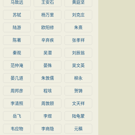
马致远
王安石
黄庭坚
苏轼
杨万里
刘克庄
陆游
欧阳修
朱熹
陈著
辛弃疾
张孝祥
秦观
吴潜
刘辰翁
范仲淹
晏殊
吴文英
晏几道
朱敦儒
柳永
周邦彦
程垓
贺铸
李清照
周敦颐
文天祥
岳飞
李煜
陆龟蒙
韦应物
李商隐
元稹