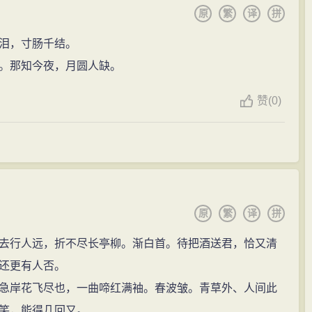
原
繁
译
拼
泪，寸肠千结。
。那知今夜，月圆人缺。
赞
(
0)
原
繁
译
拼
去行人远，折不尽长亭柳。渐白首。待把酒送君，恰又清
还更有人否。
急岸花飞尽也，一曲啼红满袖。春波皱。青草外、人间此
笑，能得几回又。