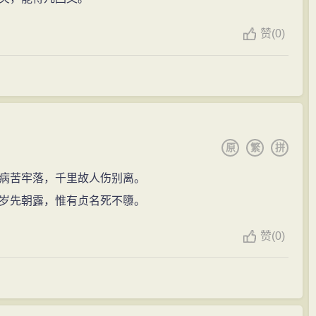
赞
(
0)
原
繁
拼
病苦牢落，千里故人伤别离。
岁先朝露，惟有贞名死不隳。
赞
(
0)