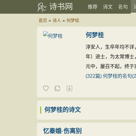
诗书网
推荐
诗文
名句
首页
»
诗人
»
何梦桂
何梦桂
淳安人，生卒年均不详
年）进士，为太常博士
元中，屡召不起，终于
(322篇)
何梦桂的名句(2
何梦桂的诗文
忆秦娥·伤离别