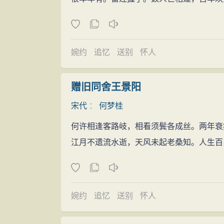
婉约
追忆
送别
怀人
赠旧同舍王景阳
宋代
：
何梦桂
何许相逢客路岐，相看须鬓各成丝。两年衰
江月不遗流水逝，天风未起老桑知。人生百
婉约
追忆
送别
怀人