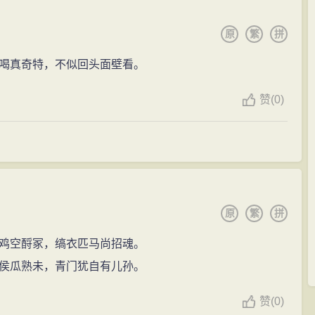
原
繁
拼
喝真奇特，不似回头面壁看。
赞
(
0)
原
繁
拼
鸡空酹冢，缟衣匹马尚招魂。
侯瓜熟未，青门犹自有儿孙。
赞
(
0)