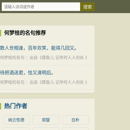
何梦桂的名句推荐
数人世相逢，百年欢笑，能得几回又。
何梦桂的名句
：出自《
摸鱼儿·记年时人人何处
》
待把酒送君，恰又清明后。
何梦桂的名句
：出自《
摸鱼儿·记年时人人何处
》
热门作者
纳兰性德
郑燮
白朴