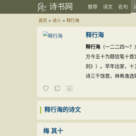
诗书网
推荐
诗文
名句
首页
»
诗人
»
释行海
释行海
释行海
（一二二四～？
方今五十为题信笔十首
剡》）。早年出家，十
诗三千馀首，林希逸选
林希逸跋。
释行海
诗
（一六六五）刻本。
释
释行海的诗文
梅 其十