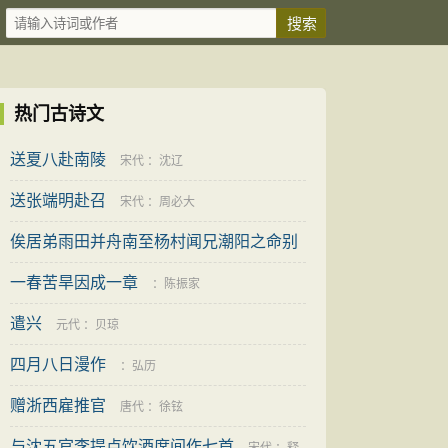
热门古诗文
送夏八赴南陵
宋代
：
沈辽
送张端明赴召
宋代
：
周必大
俟居弟雨田并舟南至杨村闻兄潮阳之命别
去赋此送之
一春苦旱因成一章
明代
：
游朴
：
陈振家
遣兴
元代
：
贝琼
四月八日漫作
：
弘历
赠浙西雇推官
唐代
：
徐铉
与沈五官李提点饮酒席间作七首