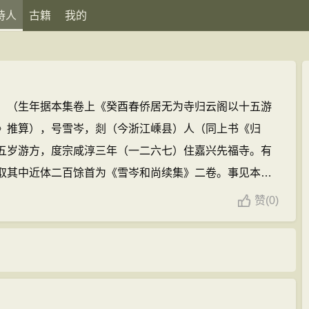
诗人
古籍
我的
）（生年据本集卷上《癸酉春侨居无为寺归云阁以十五游
》推算），号雪岑，剡（今浙江嵊县）人（同上书《归
五岁游方，度宗咸淳三年（一二六七）住嘉兴先福寺。有
取其中近体二百馀首为《雪岑和尚续集》二卷。事见本集
，以《雪岑和尚续集》抄本为底本，校以日本宽文五年
赞
(
0)
行海的诗文(201篇)