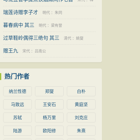
宋代
：
释
瑞莲诗赠李子才
道济
明代
：
朱同
暮春病中 其三
明代
：
梁有誉
过草鞋岭偶得三绝句 其三
清代
：
姚燮
赠王九
宋代
：
吕南公
热门作者
纳兰性德
郑燮
白朴
马致远
王安石
黄庭坚
苏轼
杨万里
刘克庄
陆游
欧阳修
朱熹