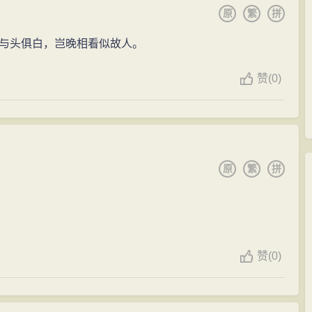
原
繁
拼
与头俱白，岂晚相看似故人。
赞
(
0)
原
繁
拼
赞
(
0)