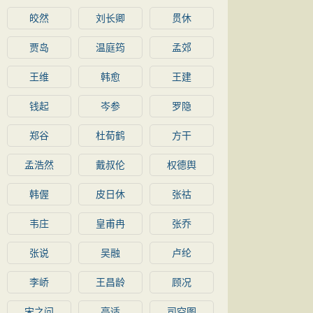
皎然
刘长卿
贯休
贾岛
温庭筠
孟郊
王维
韩愈
王建
钱起
岑参
罗隐
郑谷
杜荀鹤
方干
孟浩然
戴叔伦
权德舆
韩偓
皮日休
张祜
韦庄
皇甫冉
张乔
张说
吴融
卢纶
李峤
王昌龄
顾况
宋之问
高适
司空图