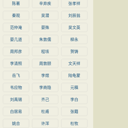
陈著
辛弃疾
张孝祥
秦观
吴潜
刘辰翁
范仲淹
晏殊
吴文英
晏几道
朱敦儒
柳永
周邦彦
程垓
贺铸
李清照
周敦颐
文天祥
岳飞
李煜
陆龟蒙
韦应物
李商隐
元稹
刘禹锡
齐己
李白
白居易
杜甫
张籍
姚合
许浑
杜牧