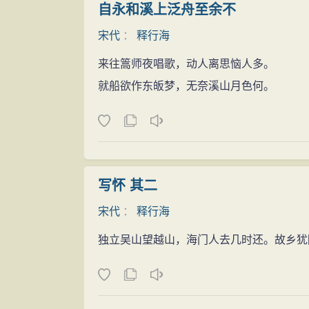
自永和溪上泛舟至余不
宋代
：
释行海
来往篙师夜唱歌，动人离思恼人多。
就船欲作东皈梦，无奈溪山月色何。
写怀 其二
宋代
：
释行海
独立吴山望越山，海门人去几时还。故乡犹