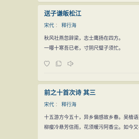
送子谦皈松江
宋代
：
释行海
秋风社燕忽辞梁，志士鹰扬在四方。
一曝十寒吾已老，寸阴尺璧子须忙。
前之十首次诗 其三
宋代
：
释行海
十五游方今五十，异乡偏感故乡春。吴樯语
柳瘿冷悬芳信雨，花须暖污阿香尘。如今又