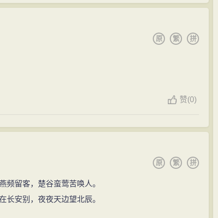
原
繁
拼
赞
(
0)
原
繁
拼
燕频留客，楚谷蛮莺苦唤人。
在长安别，夜夜天边望北辰。