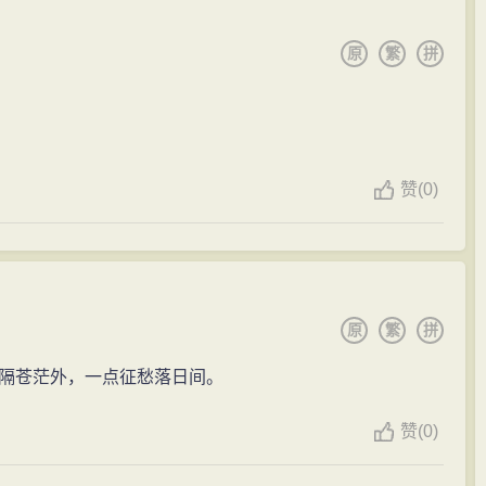
原
繁
拼
赞
(
0)
原
繁
拼
隔苍茫外，一点征愁落日间。
赞
(
0)