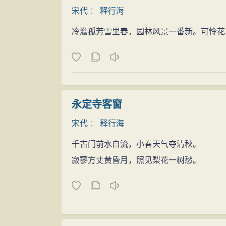
宋代
：
释行海
冷澹孤芳雪里春，园林风景一番新。可怜花
永定寺客窗
宋代
：
释行海
千古门前水自流，小春天气夺清秋。
寂寥方丈黄昏月，照见梨花一树愁。