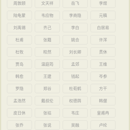
周敦颐
文天祥
岳飞
李煜
陆龟蒙
韦应物
李商隐
元稹
刘禹锡
齐己
李白
白居易
杜甫
张籍
姚合
许浑
杜牧
皎然
刘长卿
贯休
贾岛
温庭筠
孟郊
王维
韩愈
王建
钱起
岑参
罗隐
郑谷
杜荀鹤
方干
孟浩然
戴叔伦
权德舆
韩偓
皮日休
张祜
韦庄
皇甫冉
张乔
张说
吴融
卢纶