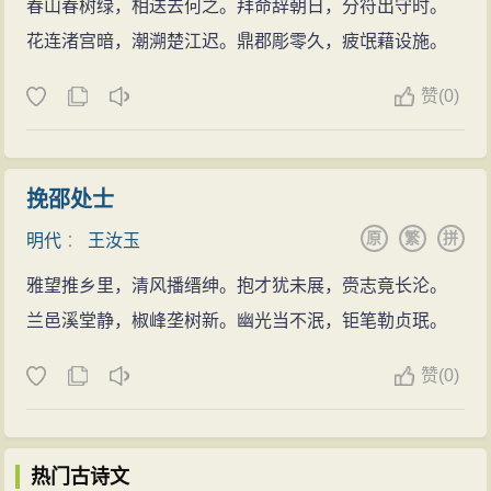
春山春树绿，相送去何之。拜命辞朝日，分符出守时。
花连渚宫暗，潮溯楚江迟。鼎郡彫零久，疲氓藉设施。
赞
(
0)
挽邵处士
原
繁
拼
明代
：
王汝玉
雅望推乡里，清风播缙绅。抱才犹未展，赍志竟长沦。
兰邑溪堂静，椒峰垄树新。幽光当不泯，钜笔勒贞珉。
赞
(
0)
热门古诗文