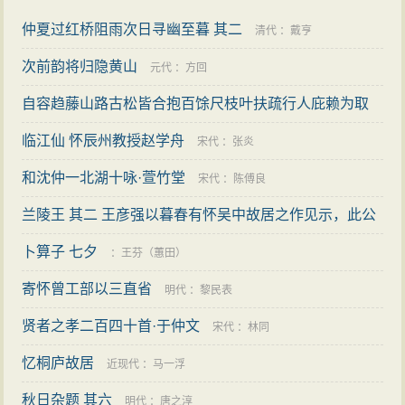
仲夏过红桥阻雨次日寻幽至暮 其二
清代
：
戴亨
次前韵将归隐黄山
元代
：
方回
自容趋藤山路古松皆合抱百馀尺枝叶扶疏行人庇赖为取
松明者所刳剔因而摧倾十已六七良可惜也
临江仙 怀辰州教授赵学舟
宋代
：
李纲
宋代
：
张炎
和沈仲一北湖十咏·萱竹堂
宋代
：
陈傅良
兰陵王 其二 王彦强以暮春有怀吴中故居之作见示，此公
蜀故家，因以蜀语次韵答之
卜算子 七夕
元代
：
邵亨贞
：
王芬（蕙田）
寄怀曾工部以三直省
明代
：
黎民表
贤者之孝二百四十首·于仲文
宋代
：
林同
忆桐庐故居
近现代
：
马一浮
秋日杂题 其六
明代
：
唐之淳