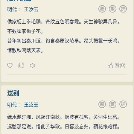
原
繁
拼
明代
：
王汝玉
侯家枥上拳毛騧，奇纹五色明春霞。天生神骏异凡骨，
不数霍家狮子花。
昔年初出秦川道，饱食秦原汉陵早。昂头振鬣一长鸣，
惊散秋鸿落天表。
赞
(
0)
送别
原
繁
拼
明代
：
王汝玉
绿水滟汀洲，风起江南秋。烟波有孤客，关河生远愁。
远愁那足说，惜此芳华歇。日暮淡忘归，蘋花怅难撷。