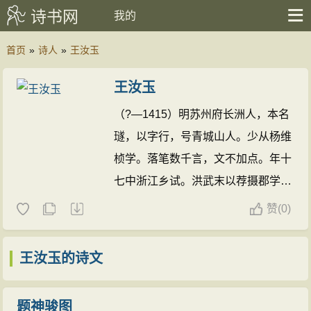
诗书网
我的
首页
»
诗人
»
王汝玉
王汝玉
（?—1415）明苏州府长洲人，本名
璲，以字行，号青城山人。少从杨维
桢学。落笔数千言，文不加点。年十
七中浙江乡试。洪武末以荐摄郡学教
授，擢翰林五经博士。永乐初进春坊
赞
(
0)
赞善，预修《永乐大典》。声名大
噪，出诸老臣上，遂被轻薄名。后坐
王汝玉的诗文
解缙累，下诏狱论死。有《青城山人
集》。
王汝玉的诗文(5篇)
题神骏图