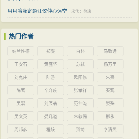
用月湾咏寄题江仪仲心远堂
宋代
：
徐瑞
热门作者
纳兰性德
郑燮
白朴
马致远
王安石
黄庭坚
苏轼
杨万里
刘克庄
陆游
欧阳修
朱熹
陈著
辛弃疾
张孝祥
秦观
吴潜
刘辰翁
范仲淹
晏殊
吴文英
晏几道
朱敦儒
柳永
周邦彦
程垓
贺铸
李清照