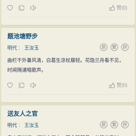
赞
(
0)
题池塘野步
原
繁
拼
明代
：
王汝玉
曲栏干外暑风清，白葛生凉杖屦轻。花隐兰舟看不见，
时闻隔浦唱歌声。
赞
(
0)
送友人之官
原
繁
拼
明代
：
王汝玉