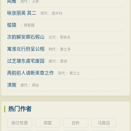
闻雁
唐代
：
王质
咏张丽英 其二
清代
：
屈大均
槛猿
：
释智圆
次韵解安卿石假山
元代
：
程钜夫
寓淮北行府呈公相
明代
：
唐之淳
过芝塘东虞宅废园
唐代
：
龚诩
再韵前人请断来章之作
宋代
：
萧立之
渼陂
唐代
：
郑谷
热门作者
纳兰性德
郑燮
白朴
马致远