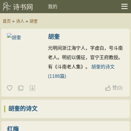
诗书网
我的
首页
»
诗人
»
胡奎
胡奎
元明间浙江海宁人，字虚白，号斗南
老人。明初以儒征，官宁王府教授。
有《斗南老人集》。
胡奎的诗文
(1186篇)
赞
(
0)
胡奎的诗文
红梅