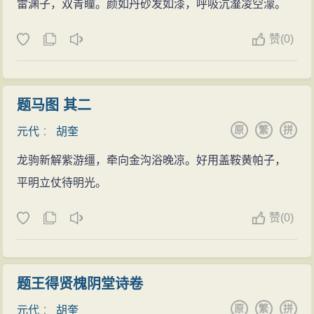
雷渊子，双青瞳。颜如丹砂发如漆，呼吸沆瀣凌空濛。
赞
(
0)
题马图 其二
原
繁
拼
元代
：
胡奎
龙驹新解紫游缰，牵向金沟浴晚凉。好用盖鞍黄帕子，
平明立仗待明光。
赞
(
0)
题王得贤槐阴堂诗卷
原
繁
拼
元代
：
胡奎