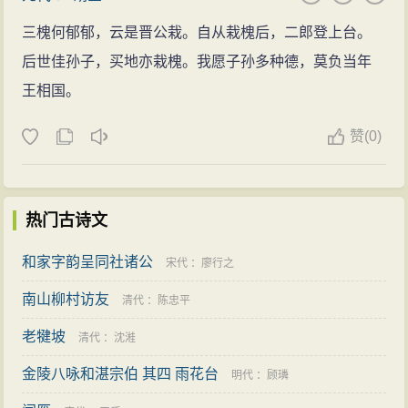
三槐何郁郁，云是晋公栽。自从栽槐后，二郎登上台。
后世佳孙子，买地亦栽槐。我愿子孙多种德，莫负当年
王相国。
赞
(
0)
热门古诗文
和家字韵呈同社诸公
宋代
：
廖行之
南山柳村访友
清代
：
陈忠平
老犍坡
清代
：
沈溎
金陵八咏和湛宗伯 其四 雨花台
明代
：
顾璘