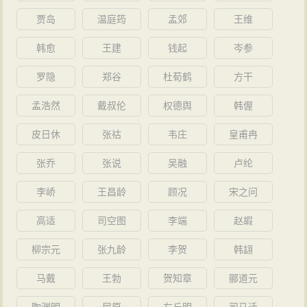
贾岛
温庭筠
孟郊
王维
韩愈
王建
钱起
岑参
罗隐
郑谷
杜荀鹤
方干
孟浩然
戴叔伦
权德舆
韩偓
皮日休
张祜
韦庄
皇甫冉
张乔
张说
吴融
卢纶
李峤
王昌龄
顾况
宋之问
高适
司空图
李端
赵嘏
柳宗元
张九龄
李贺
韩翃
马戴
王勃
贺知章
郦道元