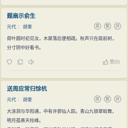
题扇示俞生
原
繁
拼
元代
：
胡奎
荷叶圆时初见汝，木犀落后便相疏。秋声只在庭前树，
分寸阴中好看书。
赞
(
0)
送周应常归馀杭
原
繁
拼
元代
：
胡奎
大涤洞与华阳通，中有许郭仙人踪。青山九锁翠蛟舞，
明月孤悬天柱峰。