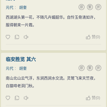
原
繁
拼
元代
：
胡奎
西湖湖头第一花，不随凡卉媚韶华。自怜玉骨清如许，
服得朝来一片霞。
赞
(
0)
临安胜览 其六
原
繁
拼
元代
：
胡奎
南山北山云气浮，东涧西涧水交流。灵鹫飞来天竺夜，
白猿啼老洞门秋。
赞
(
0)