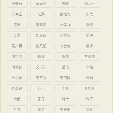
王安石
黄庭坚
苏轼
杨万里
刘克庄
陆游
欧阳修
朱熹
陈著
辛弃疾
张孝祥
秦观
吴潜
刘辰翁
范仲淹
晏殊
吴文英
晏几道
朱敦儒
柳永
周邦彦
程垓
贺铸
李清照
周敦颐
文天祥
岳飞
李煜
陆龟蒙
韦应物
李商隐
元稹
刘禹锡
齐己
李白
白居易
杜甫
张籍
姚合
许浑
杜牧
皎然
刘长卿
贯休