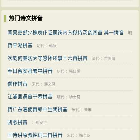
热门诗文拼音
闻吴吏部少槐哀仆乏嗣饬内入狱侍汤药四首 其一拼音
明
贺平湖拼音
代
：
卢楠
明代
：
韩殷
次韵何廉昉太守感怀述事十六首拼音
清代
：
曾国藩
至日留安肃署中拼音
明代
：
韩日缵
偶作拼音
宋代
：
连文凤
江浦县遇曾于皋拼音
明代
：
杨士奇
贺广东漕使黄郎中生朝拼音
宋代
：
曾丰
凯歌拼音
：
项安世
王侍讲原叔挽词三首拼音
宋代
：
梅尧臣