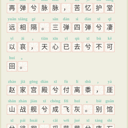
再
弹
兮
脉
脉
，
苦
忆
护
堂
yuǎn
xiāng
gé
。
sān
dàn
sì
dàn
xī
qī
远
相
隔
。
三
弹
四
弹
兮
凄
yǐ
āi
，
tiān
xīn
yǐ
qù
xī
bù
kě
以
哀
，
天
心
已
去
兮
不
可
huí
。
回
。
zhào
jiā
gōng
diàn
xī
fù
lí
shǔ
，
yá
赵
家
宫
殿
兮
付
离
黍
，
厓
shān
zhàn
jiàn
xī
chéng
fēi
huī
。
bié
guǎn
山
战
舰
兮
成
飞
灰
。
别
馆
xī
pái
huái
，
cǎi
wēi
jué
xī
táng
shí