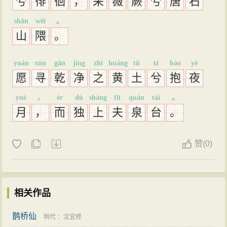
兮
徘
徊
，
采
薇
蕨
兮
唐
石
shān
wēi
。
山
隈
。
yuàn
xún
gān
jìng
zhī
huáng
tǔ
xī
bào
yè
愿
寻
乾
净
之
黄
土
兮
抱
夜
yuè
，
ér
dú
shàng
fū
quán
tái
。
月
，
而
独
上
夫
泉
台
。
赞
(
0)
相关作品
鹊桥仙
明代
：
沈宜修