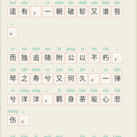
kuí
yǒu
，
yī
cháo
pò
zhěn
yòu
shuí
jiù
逵
有
，
一
朝
破
轸
又
谁
咎
。
。
ér
dú
zhuī
suí
fù
gōng
yǐ
bù
xiǔ
，
而
独
追
随
附
公
以
不
朽
，
qín
zhī
shòu
xī
yòu
hé
jiǔ
。
yī
dàn
琴
之
寿
兮
又
何
久
。
一
弹
xī
yáng
yáng
，
jī
shēn
chá
bǎn
xīn
bēi
兮
洋
洋
，
羁
身
茶
坂
心
悲
shāng
。
伤
。
zài
dàn
xī
mài
mài
，
kǔ
yì
hù
táng