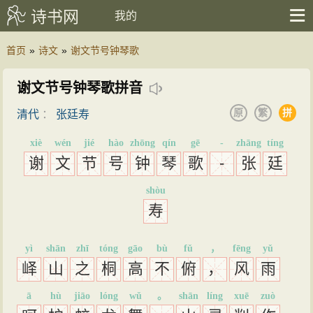
诗书网
我的
首页
»
诗文
»
谢文节号钟琴歌
谢文节号钟琴歌拼音
原
繁
拼
清代
：
张廷寿
xiè
wén
jié
hào
zhōng
qín
gē
-
zhāng
tíng
谢
文
节
号
钟
琴
歌
-
张
廷
shòu
寿
yì
shān
zhī
tóng
gāo
bù
fǔ
，
fēng
yǔ
峄
山
之
桐
高
不
俯
，
风
雨
ā
hù
jiāo
lóng
wǔ
。
shān
líng
xuē
zuò