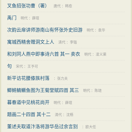
叉鱼招张功曹（署）
唐代
：
韩愈
禹门
明代
：
薛瑄
次韵云扉讲师游南山有怀张外史旧游
明代
：
袁华
寓城西精舍赠洞文上人
清代
：
李锴
和刘同人燕中即事诗六首 其一 卖衣
明代
：
凌义渠
句
宋代
：
王予可
新平访花腰傣族村落
：
张力夫
鲫鳉鲭鳜鱼图为王菊堂赋四首 其三
明代
：
陈琏
暮春道中见桃花尚开
明代
：
薛瑄
题画二十四首 其十二
清代
：
沈梧
董述夫取道汴洛将游华岳过余言别
：
欧大任