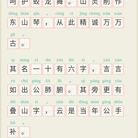
呵
护
蛟
龙
舞
。
山
灵
削
作
dōng
shān
qín
，
cóng
cǐ
jīng
chéng
wàn
wàn
东
山
琴
，
从
此
精
诚
万
万
gǔ
。
古
。
qí
míng
yī
shí
yǒu
liù
zì
，
yán
yán
其
名
一
十
有
六
字
，
言
言
rú
chū
gōng
fèi
fǔ
。
qí
páng
gèng
yǒu
如
出
公
肺
腑
。
其
旁
更
有
dié
shān
zì
，
yún
shì
dāng
nián
gōng
shǒu
叠
山
字
，
云
是
当
年
公
手
bǔ
。
补
。