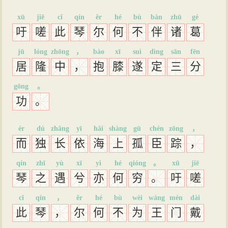
xū
jiē
cǐ
qín
ěr
hé
bù
bàn
zhū
gé
吁
嗟
此
琴
尔
何
不
伴
诸
葛
jū
lóng
zhōng
，
bào
xī
suì
dìng
sān
fēn
居
隆
中
，
抱
膝
遂
定
三
分
gōng
。
功
。
ér
dú
zhǎng
yī
hǎi
shàng
gū
chén
zōng
，
而
独
长
依
海
上
孤
臣
踪
，
qín
zhī
yù
xī
yì
hé
qióng
。
xū
jiē
琴
之
遇
兮
亦
何
穷
。
吁
嗟
cǐ
qín
，
ěr
hé
bù
wèi
wáng
mén
dài
此
琴
，
尔
何
不
为
王
门
戴