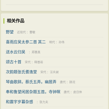
相关作品
野望
近现代
：
曹敏
喜雨应吴太参二首 其二
明代
：
孙伟
送水云归吴
：
郑惠真
颂古十首
宋代
：
释普岩
次韵题张氏耆逸堂
宋代
：
汪炎昶
琴曲歌辞。蔡氏五弄。幽居弄
唐代
：
顾况
奉和鲁望闲居杂题五首。寺钟暝
唐代
：
皮日休
和震宇岁暮杂感
：
张力夫