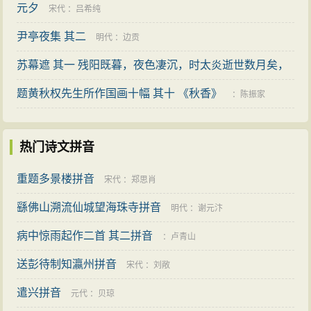
元夕
宋代
：
吕希纯
尹亭夜集 其二
明代
：
边贡
苏幕遮 其一 残阳既暮，夜色凄沉，时太炎逝世数月矣，
爰成此句
题黄秋权先生所作国画十幅 其十 《秋香》
：
汤国梨
：
陈振家
热门诗文拼音
重题多景楼拼音
宋代
：
郑思肖
繇佛山溯流仙城望海珠寺拼音
明代
：
谢元汴
病中惊雨起作二首 其二拼音
：
卢青山
送彭待制知瀛州拼音
宋代
：
刘敞
遣兴拼音
元代
：
贝琼