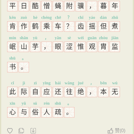
平
日
酷
憎
蝇
附
骥
，
暮
年
kěn
zuò
hè
chéng
chē
？
chǐ
yáo
dàn
zhǔ
肯
作
鹤
乘
车
？
齿
摇
但
煮
mín
shān
yù
，
yǎn
sè
wéi
guān
zhòu
jiān
岷
山
芋
，
眼
涩
惟
观
胄
监
shū
。
书
。
cǐ
jì
zì
yīng
hái
wǎng
jué
，
běn
wú
此
际
自
应
还
往
绝
，
本
无
xīn
yǔ
sú
rén
shū
。
心
与
俗
人
疏
。
赞
(
0)