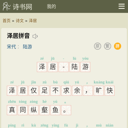
诗书网
我的
首页
»
诗文
»
泽居
泽居拼音
原
繁
拼
宋代
：
陆游
zé
jū
-
lù
yóu
泽
居
-
陆
游
zé
jū
jǐn
zú
bù
qiú
yú
，
kuàng
kuài
泽
居
仅
足
不
求
余
，
旷
快
zhēn
tóng
zòng
hè
yú
。
真
同
纵
壑
鱼
。
píng
rì
kù
zēng
yíng
fù
jì
，
mù
nián