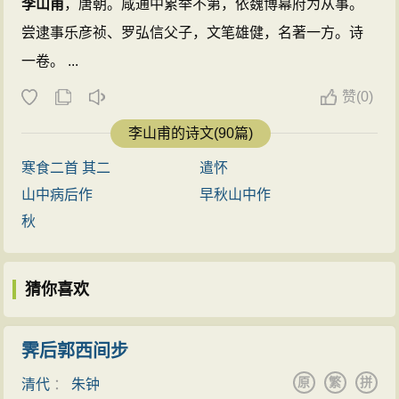
李山甫
，唐朝。咸通中累举不第，依魏博幕府为从事。
尝逮事乐彦祯、罗弘信父子，文笔雄健，名著一方。诗
一卷。 ...
赞
(
0)
李山甫的诗文(90篇)
寒食二首 其二
遣怀
山中病后作
早秋山中作
秋
猜你喜欢
霁后郭西间步
原
繁
拼
清代
：
朱钟