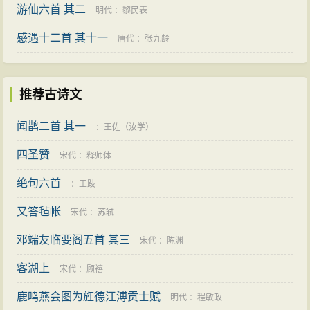
游仙六首 其二
明代
：
黎民表
感遇十二首 其十一
唐代
：
张九龄
推荐古诗文
闻鹊二首 其一
：
王佐（汝学）
四圣赞
宋代
：
释师体
绝句六首
：
王跂
又答毡帐
宋代
：
苏轼
邓端友临要阁五首 其三
宋代
：
陈渊
客湖上
宋代
：
顾禧
鹿鸣燕会图为旌德江溥贡士赋
明代
：
程敏政