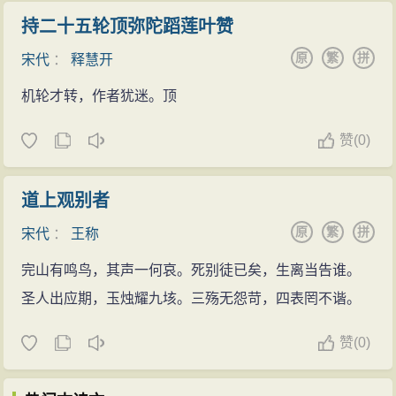
持二十五轮顶弥陀蹈莲叶赞
原
繁
拼
宋代
：
释慧开
机轮才转，作者犹迷。顶
赞
(
0)
道上观别者
原
繁
拼
宋代
：
王称
完山有鸣鸟，其声一何哀。死别徒已矣，生离当告谁。
圣人出应期，玉烛耀九垓。三殇无怨苛，四表罔不谐。
赞
(
0)