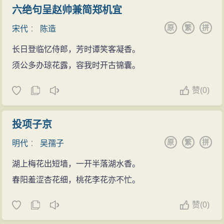
六绝句呈赵帅兼简郑机宜
原
繁
拼
宋代
：
陈造
长日登临忆侍郎，芳时谭笑客凝香。
须公多办琼花露，容我时开古锦囊。
赞
(
0)
投项子京
原
繁
拼
明代
：
吴孺子
湖上梅花出短墙，一开半落湖水香。
春阳羞涩杏花细，桃花李花亦不忙。
赞
(
0)