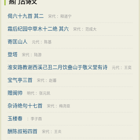
热门古诗文
偈六十九首 其二
宋代
：
释道宁
霜后纪园中草木十二绝 其六
宋代
：
范成大
寄匡山人
元代
：
陈基
登塔
宋代
：
陆游
淮安路教谢西溪己丑二月饮叠山于敬义堂有诗
元代
：
王奕
宝气亭三首
宋代
：
赵蕃
赠闽帅
明代
：
张元凯
杂诗绝句十七首
宋代
：
梅尧臣
玉楼春
：
李子酉
酬陈叔裕四首
宋代
：
王炎