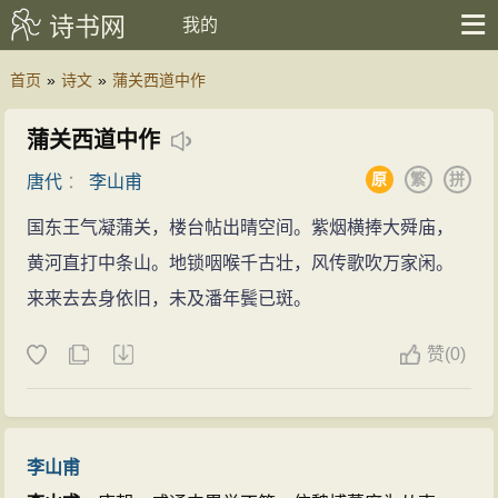
诗书网
我的
首页
»
诗文
»
蒲关西道中作
蒲关西道中作
原
繁
拼
唐代
：
李山甫
国东王气凝蒲关，楼台帖出晴空间。紫烟横捧大舜庙，
黄河直打中条山。地锁咽喉千古壮，风传歌吹万家闲。
来来去去身依旧，未及潘年鬓已斑。
赞
(
0)
李山甫