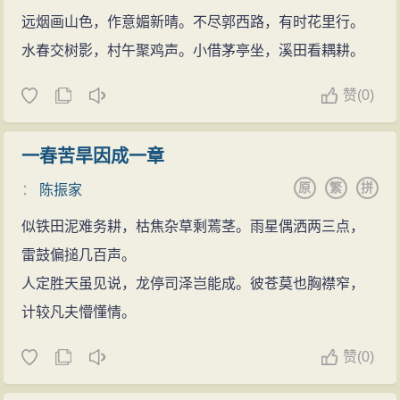
远烟画山色，作意媚新晴。不尽郭西路，有时花里行。
水春交树影，村午聚鸡声。小借茅亭坐，溪田看耦耕。
赞
(
0)
一春苦旱因成一章
原
繁
拼
：
陈振家
似铁田泥难务耕，枯焦杂草剩蔫茎。雨星偶洒两三点，
雷鼓偏搥几百声。
人定胜天虽见说，龙停司泽岂能成。彼苍莫也胸襟窄，
计较凡夫懵懂情。
赞
(
0)