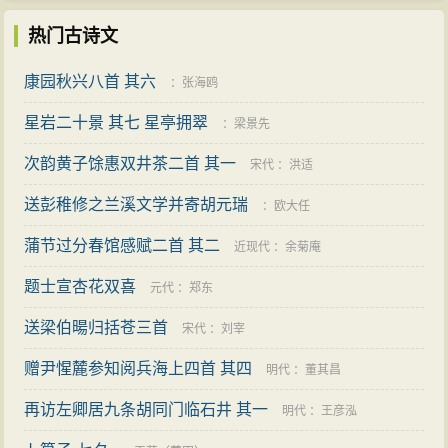
热门古诗文
康园秋兴八首 其六
：
张海鸥
星岩二十景 其七 星亭拥翠
：
梁景先
次韵黄子馀惠双井茶二首 其一
宋代
：
洪适
送彭稚修之兰溪文学并寄胡元瑞
：
欧大任
蒲节过分春馆感赋二首 其二
近现代
：
余菊庵
题士宣杏花双喜
元代
：
郑东
送梁伯暘归括苍三首
宋代
：
刘宰
赠尹惺麓参知阅兵海上四首 其四
明代
：
董其昌
再访左卿居九条胡同门临石井 其一
明代
：
王彦泓