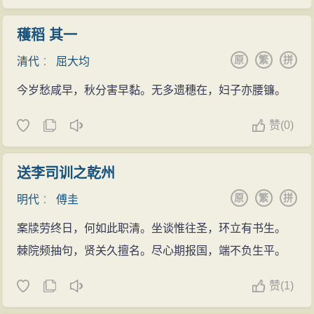
穫稻 其一
原
繁
拼
清代
：
屈大均
今岁愁咸早，秋分害早黏。无多遗穗在，妇子亦腰镰。
赞
(
0)
送李司训之乾州
原
繁
拼
明代
：
傅圭
案牍劳终日，何如此职清。坐谈惟往圣，环立有书生。
棘院频抽句，贤关久擅名。尽心期报国，端不负生平。
赞
(
1)