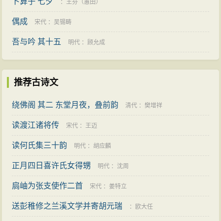
卜算子 七夕
：
王芬（蕙田）
偶成
宋代
：
吴锡畴
吾与吟 其十五
明代
：
顾允成
推荐古诗文
绕佛阁 其二 东堂月夜，叠前韵
清代
：
樊增祥
读渡江诸将传
宋代
：
王迈
读何氏集三十韵
明代
：
胡应麟
正月四日喜许氏女得甥
明代
：
沈周
扃岫为张支使作二首
宋代
：
姜特立
送彭稚修之兰溪文学并寄胡元瑞
：
欧大任