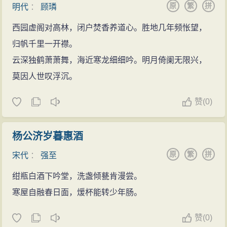
原
繁
拼
明代
：
顾璘
西园虚阁对高林，闭户焚香养道心。胜地几年频怅望，
归帆千里一开襟。
云深独鹤萧萧舞，海近寒龙细细吟。明月倚阑无限兴，
莫因人世叹浮沉。
赞
(
0)
杨公济岁暮惠酒
原
繁
拼
宋代
：
强至
绀瓶白酒下吟堂，洗盏倾甆肯漫尝。
寒屋自融春日面，煖杯能转少年肠。
赞
(
0)