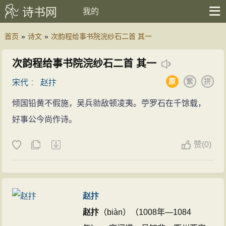
诗书网
我的
首页
»
诗文
»
次韵程给事书院浣纱石二首 其一
次韵程给事书院浣纱石二首 其一
原
繁
拼
宋代
：
赵抃
倾国铅黄不假施，吴兵勍敌顿凌夷。苧罗石在千馀载，
好事公今尚作诗。
赞
(
0)
赵抃
赵抃
（biàn）（1008年—1084