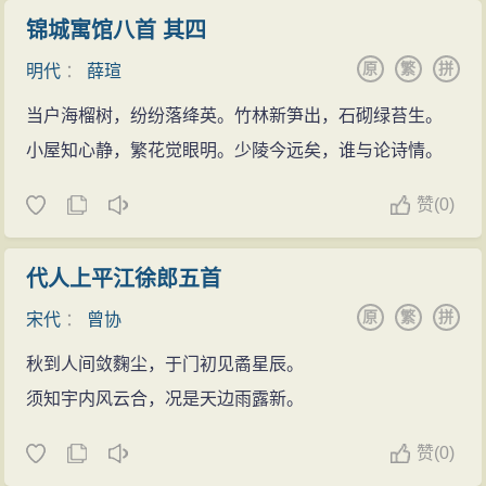
锦城寓馆八首 其四
原
繁
拼
明代
：
薛瑄
当户海榴树，纷纷落绛英。竹林新笋出，石砌绿苔生。
小屋知心静，繁花觉眼明。少陵今远矣，谁与论诗情。
赞
(
0)
代人上平江徐郎五首
原
繁
拼
宋代
：
曾协
秋到人间敛麴尘，于门初见矞星辰。
须知宇内风云合，况是天边雨露新。
赞
(
0)