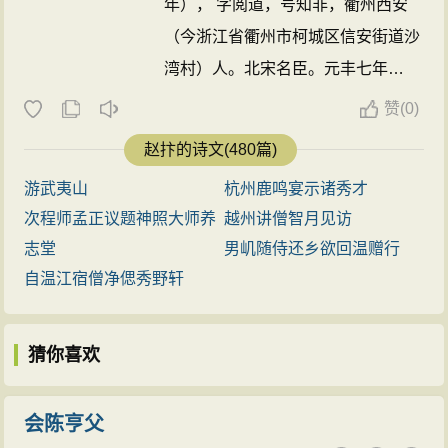
年）， 字阅道，号知非，衢州西安
（今浙江省衢州市柯城区信安街道沙
湾村）人。北宋名臣。元丰七年
（1084年），
赵抃
逝世，年七十
赞
(
0)
七，追赠太子少师，谥号“清献”。
赵
赵抃的诗文(480篇)
抃
在朝弹劾不避权势，时称“铁面御
游武夷山
杭州鹿鸣宴示诸秀才
史”。平时以一琴一鹤自随，为政简
次程师孟正议题神照大师养
越州讲僧智月见访
易，长厚清修，日所为事，夜必衣冠
志堂
男㞦随侍还乡欲回温赠行
露香以告于天。著有《赵清献公
自温江宿僧净偲秀野轩
集》。 ...
猜你喜欢
会陈亨父